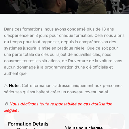
Dans ces formations, nous avons condensé plus de 18 ans
d’expérience en 3 jours pour chaque formation. Cela nous a pris
du temps pour tout organiser, depuis la compréhension des
systèmes jusqu’à la mise en pratique réelle. Que ce soit pour
une perte totale de clés ou l’ajout de nouvelles clés, nous
couvrons toutes les situations, de l’ouverture de la voiture sans
aucun dommage à la programmation d’une clé officielle et
authentique.
⚠️
Note
: Cette formation s’adresse uniquement aux personnes
sérieuses qui souhaitent créer un nouveau revenu
halal
.
🚫
Nous déclinons toute responsabilité en cas d’utilisation
illégale .
Formation Details
3 jours
pour chaque