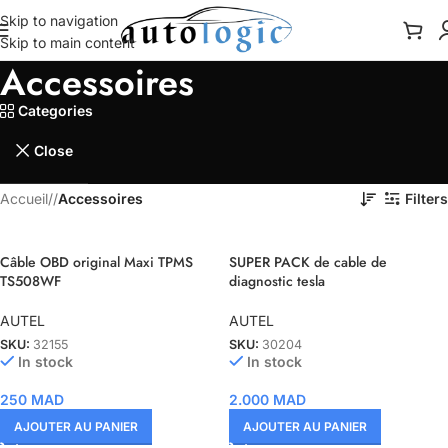
Skip to navigation
Skip to main content
Accessoires
Categories
Close
Accueil
/
Accessoires
Filters
Câble OBD original Maxi TPMS
SUPER PACK de cable de
TS508WF
diagnostic tesla
AUTEL
AUTEL
SKU:
32155
SKU:
30204
In stock
In stock
250
MAD
2.000
MAD
AJOUTER AU PANIER
AJOUTER AU PANIER