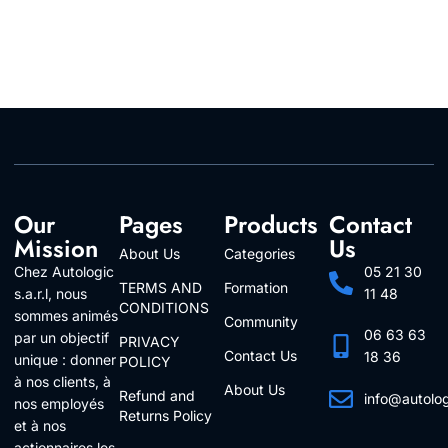
Our
Pages
Products
Contact
Mission
Us
About Us
Categories
Chez Autologic
05 21 30
TERMS AND
Formation
s.a.r.l, nous
11 48
CONDITIONS
sommes animés
Community
06 63 63
par un objectif
PRIVACY
Contact Us
18 36
unique : donner
POLICY
à nos clients, à
About Us
Refund and
info@autolo
nos employés
Returns Policy
Follow Us
et à nos
actionnaires les