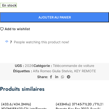
En stock
AJOUTER AU PANIER
Add to wishlist
7
People watching this product now!
UGS :
2026
Catégorie :
Télécommande de voiture
Étiquettes :
Alfa Romeo Giulia Stelvio
,
KEY REMOTE
Share:
Produits similaires
(433.6/434.2MHz)
(433Mhz) 37145-71L20 /71L21
YGOHUF8423 Clé intelligente
Remote Key For 2012- Suzuki