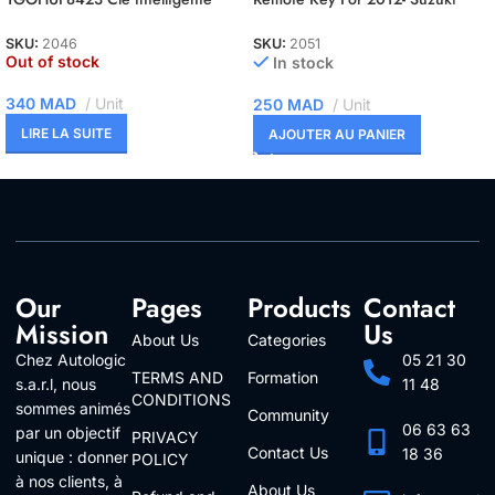
pour Volvo S90 S60 S40 XC60
Swift
XC90 2016-2020
SKU:
2046
SKU:
2051
Out of stock
In stock
340
MAD
Unit
250
MAD
Unit
LIRE LA SUITE
AJOUTER AU PANIER
Our
Pages
Products
Contact
Mission
Us
About Us
Categories
Chez Autologic
05 21 30
TERMS AND
Formation
s.a.r.l, nous
11 48
CONDITIONS
sommes animés
Community
06 63 63
par un objectif
PRIVACY
Contact Us
18 36
unique : donner
POLICY
à nos clients, à
About Us