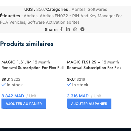
UGS :
3567
Catégories :
Abrites
,
Softwares
Étiquettes :
Abrites
,
Abrites FN022 - PIN And Key Manager For
FCA Vehicles
,
Software Activation abrites
Share:
Produits similaires
MAGIC FLS1.1M 12 Month
MAGIC FLS1.2S – 12 Month
Renewal Subscription For Flex Full
Renewal Subscription For Flex
Master
OBD Slave
SKU:
3222
SKU:
3216
In stock
In stock
8.842
MAD
Unit
3.316
MAD
Unit
AJOUTER AU PANIER
AJOUTER AU PANIER