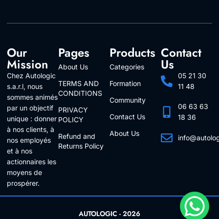
Our
Pages
Products
Contact
Mission
Us
About Us
Categories
Chez Autologic
05 21 30
TERMS AND
Formation
s.a.r.l, nous
11 48
CONDITIONS
sommes animés
Community
06 63 63
par un objectif
PRIVACY
Contact Us
18 36
unique : donner
POLICY
à nos clients, à
About Us
Refund and
info@autolo
nos employés
Returns Policy
Follow Us
et à nos
actionnaires les
moyens de
prospérer.
AUTOLOGIC - 2026