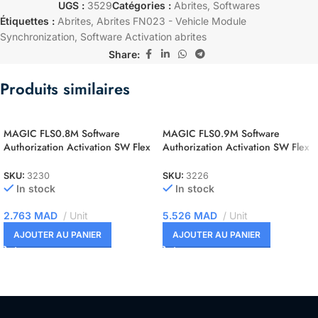
UGS :
3529
Catégories :
Abrites
,
Softwares
Étiquettes :
Abrites
,
Abrites FN023 - Vehicle Module
Synchronization
,
Software Activation abrites
Share:
Produits similaires
MAGIC FLS0.8M Software
MAGIC FLS0.9M Software
Authorization Activation SW Flex
Authorization Activation SW Flex
ST10F2xx Master
NEC 76F00xx Master
SKU:
3230
SKU:
3226
In stock
In stock
2.763
MAD
Unit
5.526
MAD
Unit
AJOUTER AU PANIER
AJOUTER AU PANIER