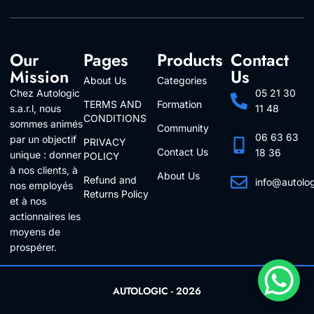
Our
Pages
Products
Contact
Mission
Us
About Us
Categories
Chez Autologic
05 21 30
TERMS AND
Formation
s.a.r.l, nous
11 48
CONDITIONS
sommes animés
Community
06 63 63
par un objectif
PRIVACY
Contact Us
18 36
unique : donner
POLICY
à nos clients, à
About Us
Refund and
info@autolo
nos employés
Returns Policy
Follow Us
et à nos
actionnaires les
moyens de
prospérer.
AUTOLOGIC - 2026