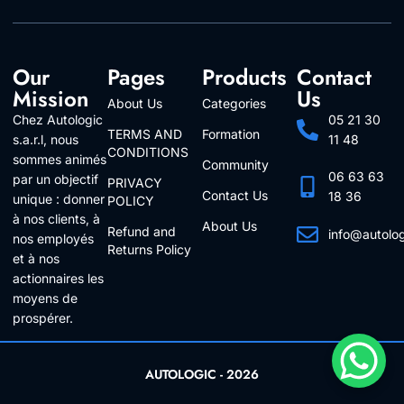
Our
Pages
Products
Contact
Mission
Us
About Us
Categories
Chez Autologic
05 21 30
TERMS AND
Formation
s.a.r.l, nous
11 48
CONDITIONS
sommes animés
Community
06 63 63
par un objectif
PRIVACY
Contact Us
18 36
unique : donner
POLICY
à nos clients, à
About Us
Refund and
info@autolo
nos employés
Returns Policy
Follow Us
et à nos
actionnaires les
moyens de
prospérer.
AUTOLOGIC - 2026