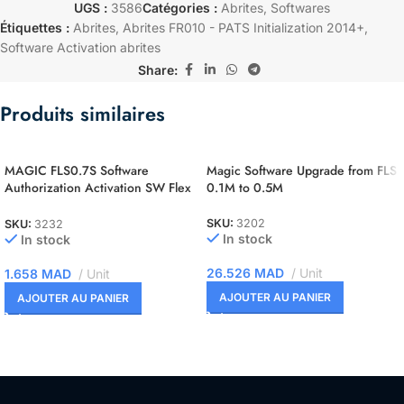
UGS :
3586
Catégories :
Abrites
,
Softwares
Étiquettes :
Abrites
,
Abrites FR010 - PATS Initialization 2014+
,
Software Activation abrites
Share:
Produits similaires
MAGIC FLS0.7S Software
Magic Software Upgrade from FLS
Authorization Activation SW Flex
0.1M to 0.5M
Siemens C165/166/167 Slave
SKU:
3202
SKU:
3232
In stock
In stock
26.526
MAD
Unit
1.658
MAD
Unit
AJOUTER AU PANIER
AJOUTER AU PANIER