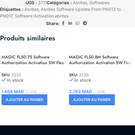
UGS :
3711
Catégories :
Abrites
,
Softwares
Étiquettes :
Abrites
,
Abrites Software Update From PN013 to
PN017
,
Software Activation abrites
Share:
Produits similaires
MAGIC FLS0.7S Software
MAGIC FLS0.8M Software
Authorization Activation SW Flex
Authorization Activation SW Flex
Siemens C165/166/167 Slave
ST10F2xx Master
SKU:
3232
SKU:
3230
In stock
In stock
1.658
MAD
Unit
2.763
MAD
Unit
AJOUTER AU PANIER
AJOUTER AU PANIER