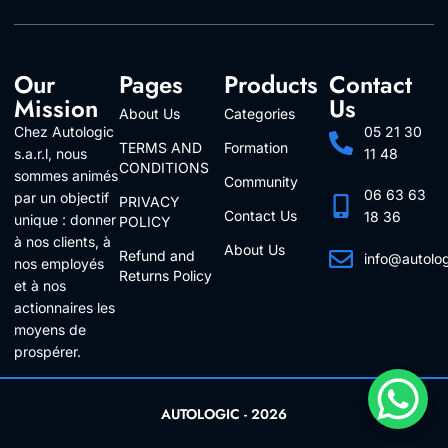
Our
Pages
Products
Contact
Mission
Us
About Us
Categories
Chez Autologic
05 21 30
TERMS AND
Formation
s.a.r.l, nous
11 48
CONDITIONS
sommes animés
Community
06 63 63
par un objectif
PRIVACY
Contact Us
18 36
unique : donner
POLICY
à nos clients, à
About Us
Refund and
info@autolo
nos employés
Returns Policy
Follow Us
et à nos
actionnaires les
moyens de
prospérer.
AUTOLOGIC - 2026