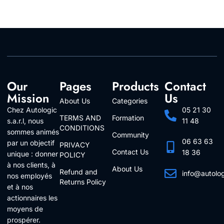
Our
Pages
Products
Contact
Mission
Us
About Us
Categories
Chez Autologic
05 21 30
TERMS AND
Formation
s.a.r.l, nous
11 48
CONDITIONS
sommes animés
Community
06 63 63
par un objectif
PRIVACY
Contact Us
18 36
unique : donner
POLICY
à nos clients, à
About Us
Refund and
info@autolo
nos employés
Returns Policy
Follow Us
et à nos
actionnaires les
moyens de
prospérer.