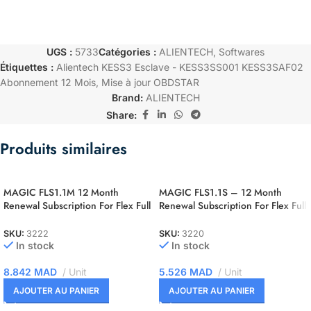
UGS :
5733
Catégories :
ALIENTECH
,
Softwares
Étiquettes :
Alientech KESS3 Esclave - KESS3SS001 KESS3SAF02
Abonnement 12 Mois
,
Mise à jour OBDSTAR
Brand:
ALIENTECH
Share:
Produits similaires
MAGIC FLS1.1M 12 Month
MAGIC FLS1.1S – 12 Month
Renewal Subscription For Flex Full
Renewal Subscription For Flex Full
Master
Slave
SKU:
3222
SKU:
3220
In stock
In stock
8.842
MAD
Unit
5.526
MAD
Unit
AJOUTER AU PANIER
AJOUTER AU PANIER