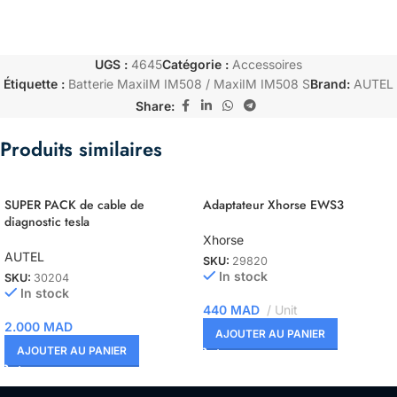
UGS :
4645
Catégorie :
Accessoires
Étiquette :
Batterie MaxiIM IM508 / MaxiIM IM508 S
Brand:
AUTEL
Share:
Produits similaires
SUPER PACK de cable de
Adaptateur Xhorse EWS3
diagnostic tesla
Xhorse
AUTEL
SKU:
29820
In stock
SKU:
30204
In stock
440
MAD
Unit
2.000
MAD
AJOUTER AU PANIER
AJOUTER AU PANIER