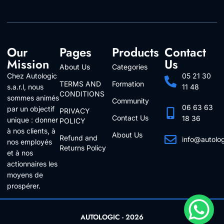
Our
Pages
Products
Contact
Mission
Us
About Us
Categories
Chez Autologic
05 21 30
TERMS AND
Formation
s.a.r.l, nous
11 48
CONDITIONS
sommes animés
Community
06 63 63
par un objectif
PRIVACY
Contact Us
18 36
unique : donner
POLICY
à nos clients, à
About Us
Refund and
info@autolo
nos employés
Returns Policy
Follow Us
et à nos
actionnaires les
moyens de
prospérer.
AUTOLOGIC - 2026