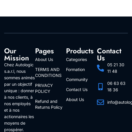
Our
Pages
Products
Contact
Mission
Us
About Us
Categories
Chez Autologic
05 21 30
TERMS AND
Formation
s.a.r.l, nous
11 48
CONDITIONS
sommes animés
Community
06 63 63
par un objectif
PRIVACY
Contact Us
18 36
unique : donner
POLICY
à nos clients, à
About Us
Refund and
info@autolo
nos employés
Returns Policy
Follow Us
et à nos
actionnaires les
moyens de
prospérer.