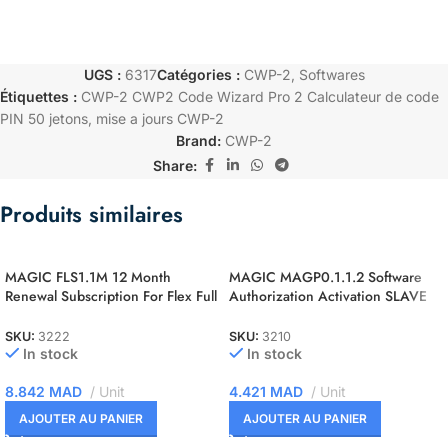
UGS :
6317
Catégories :
CWP-2
,
Softwares
Étiquettes :
CWP-2 CWP2 Code Wizard Pro 2 Calculateur de code
PIN 50 jetons
,
mise a jours CWP-2
Brand:
CWP-2
Share:
Produits similaires
MAGIC FLS1.1M 12 Month
MAGIC MAGP0.1.1.2 Software
Renewal Subscription For Flex Full
Authorization Activation SLAVE
Master
file decrypting module for a
MASTER account
SKU:
3222
SKU:
3210
In stock
In stock
8.842
MAD
Unit
4.421
MAD
Unit
AJOUTER AU PANIER
AJOUTER AU PANIER