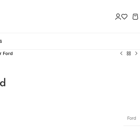
S
r Ford
rd
Ford