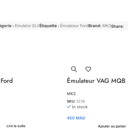
égorie :
Emulator ELV
Étiquette :
Émulateur Ford
Brand:
MK3
Share:
 Ford
Émulateur VAG MQB
MK3
SKU:
5236
In stock
450
MAD
Lire la suite
Ajouter au panier