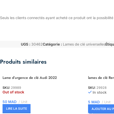
Seuls les clients connectés ayant acheté ce produit ont la possibilité 
UGS :
30462
Catégorie :
Lames de clé universelles
Étiqu
Produits similaires
Lame d’urgence de clé Audi 2022
lames de clé Re
SKU:
29989
SKU:
29928
Out of stock
In stock
50
MAD
Unit
5
MAD
Unit
LIRE LA SUITE
AJOUTER AU P