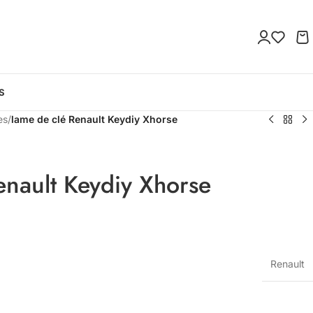
S
es
/
lame de clé Renault Keydiy Xhorse
enault Keydiy Xhorse
Renault