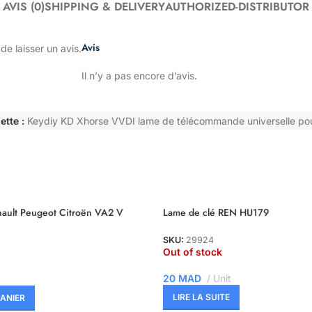
AVIS (0)
SHIPPING & DELIVERY
AUTHORIZED-DISTRIBUTOR
Avis
de laisser un avis.
Il n’y a pas encore d’avis.
ette :
Keydiy KD Xhorse VVDI lame de télécommande universelle pou
nault Peugeot Citroën VA2 V
Lame de clé REN HU179
SKU:
29924
Out of stock
20
MAD
Unit
LIRE LA SUITE
ANIER