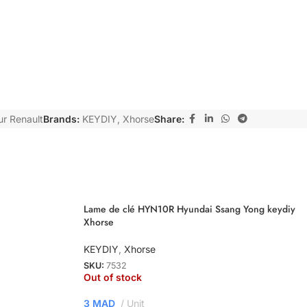
r Renault
Brands:
KEYDIY
,
Xhorse
Share:
Lame de clé HYN10R Hyundai Ssang Yong keydiy
Xhorse
KEYDIY
,
Xhorse
SKU:
7532
Out of stock
3
MAD
Unit