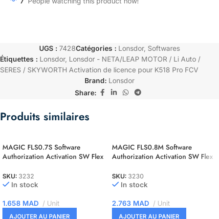
7
People watching this product now!
UGS :
7428
Catégories :
Lonsdor
,
Softwares
Étiquettes :
Lonsdor
,
Lonsdor - NETA/LEAP MOTOR / Li Auto /
SERES / SKYWORTH Activation de licence pour K518 Pro FCV
Brand:
Lonsdor
Share:
Produits similaires
MAGIC FLS0.7S Software
MAGIC FLS0.8M Software
Authorization Activation SW Flex
Authorization Activation SW Flex
Siemens C165/166/167 Slave
ST10F2xx Master
SKU:
3232
SKU:
3230
In stock
In stock
1.658
MAD
Unit
2.763
MAD
Unit
AJOUTER AU PANIER
AJOUTER AU PANIER