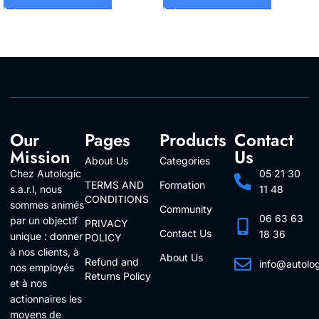
Our
Pages
Products
Contact
Mission
Us
About Us
Categories
Chez Autologic
05 21 30
TERMS AND
Formation
s.a.r.l, nous
11 48
CONDITIONS
sommes animés
Community
06 63 63
par un objectif
PRIVACY
Contact Us
18 36
unique : donner
POLICY
à nos clients, à
About Us
Refund and
info@autolo
nos employés
Returns Policy
Follow Us
et à nos
actionnaires les
moyens de