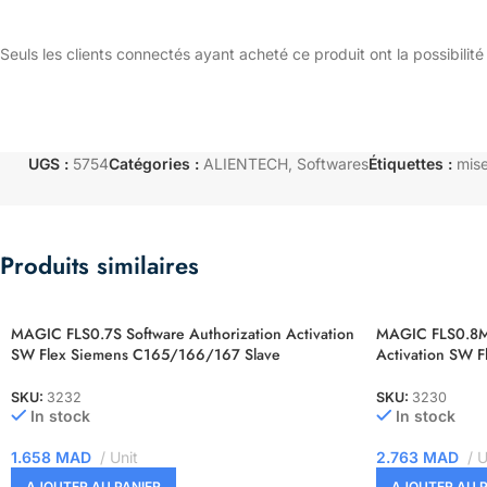
Seuls les clients connectés ayant acheté ce produit ont la possibilité 
UGS :
5754
Catégories :
ALIENTECH
,
Softwares
Étiquettes :
mise
Produits similaires
MAGIC FLS0.7S Software Authorization Activation
MAGIC FLS0.8M 
SW Flex Siemens C165/166/167 Slave
Activation SW F
SKU:
3232
SKU:
3230
In stock
In stock
1.658
MAD
Unit
2.763
MAD
U
AJOUTER AU PANIER
AJOUTER AU P