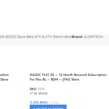
006 KESS3 Slave Bike ATV & UTV Bench-Boot
Brand:
ALIENTECH
zation
MAGIC FLS1.3S – 12 Month Renewal Subscription
Slave
For Flex BL – BDM – JTAG Slave
SKU:
3212
In stock
3.316
MAD
Unit
AJOUTER AU PANIER