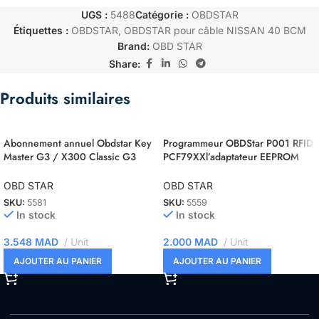
UGS :
5488
Catégorie :
OBDSTAR
Étiquettes :
OBDSTAR
,
OBDSTAR pour câble NISSAN 40 BCM
Brand:
OBD STAR
Share:
Produits similaires
Abonnement annuel Obdstar Key
Programmeur OBDStar P001 RFID
Master G3 / X300 Classic G3
PCF79XXl’adaptateur EEPROM
expiré pendant 5 mois et plus
renouveler clé pour les appareils
DP
OBD STAR
OBD STAR
SKU:
5581
SKU:
5559
In stock
In stock
3.548
MAD
Unit
2.000
MAD
Unit
AJOUTER AU PANIER
AJOUTER AU PANIER