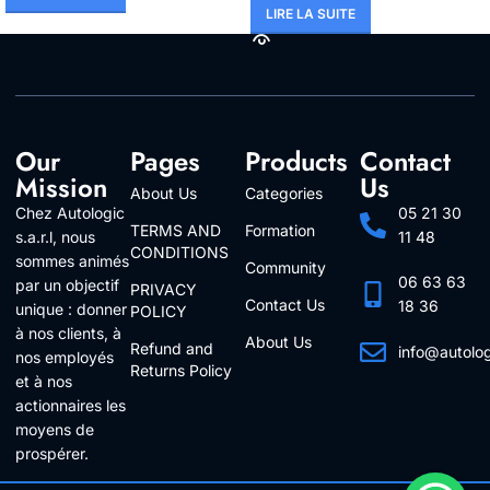
LIRE LA SUITE
Our
Pages
Products
Contact
Mission
Us
About Us
Categories
Chez Autologic
05 21 30
TERMS AND
Formation
s.a.r.l, nous
11 48
CONDITIONS
sommes animés
Community
06 63 63
par un objectif
PRIVACY
Contact Us
18 36
unique : donner
POLICY
à nos clients, à
About Us
Refund and
info@autolo
nos employés
Returns Policy
Follow Us
et à nos
actionnaires les
moyens de
prospérer.