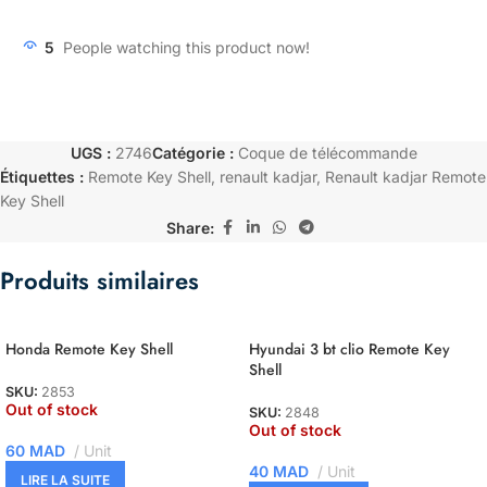
5
People watching this product now!
UGS :
2746
Catégorie :
Coque de télécommande
Étiquettes :
Remote Key Shell
,
renault kadjar
,
Renault kadjar Remote
Key Shell
Share:
Produits similaires
Honda Remote Key Shell
Hyundai 3 bt clio Remote Key
Shell
SKU:
2853
Out of stock
SKU:
2848
Out of stock
60
MAD
Unit
40
MAD
Unit
LIRE LA SUITE