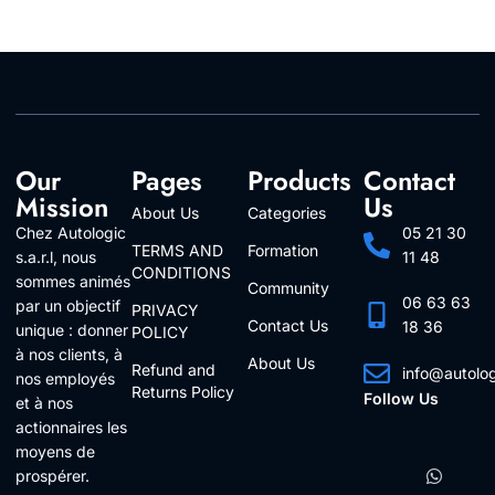
Our
Pages
Products
Contact
Mission
Us
About Us
Categories
Chez Autologic
05 21 30
TERMS AND
Formation
s.a.r.l, nous
11 48
CONDITIONS
sommes animés
Community
06 63 63
par un objectif
PRIVACY
Contact Us
18 36
unique : donner
POLICY
à nos clients, à
About Us
Refund and
info@autolo
nos employés
Returns Policy
Follow Us
et à nos
actionnaires les
moyens de
prospérer.