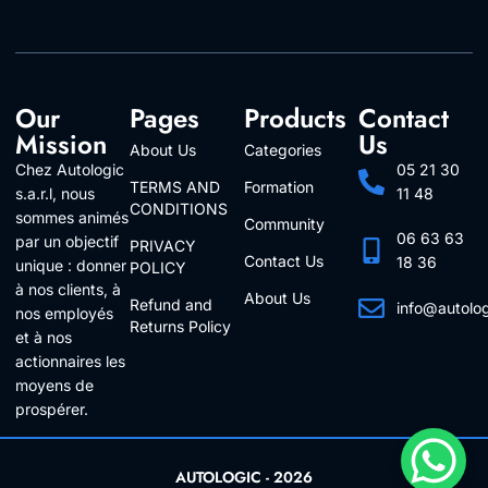
Our
Pages
Products
Contact
Mission
Us
About Us
Categories
Chez Autologic
05 21 30
TERMS AND
Formation
s.a.r.l, nous
11 48
CONDITIONS
sommes animés
Community
06 63 63
par un objectif
PRIVACY
Contact Us
18 36
unique : donner
POLICY
à nos clients, à
About Us
Refund and
info@autolo
nos employés
Returns Policy
Follow Us
et à nos
actionnaires les
moyens de
prospérer.
AUTOLOGIC - 2026