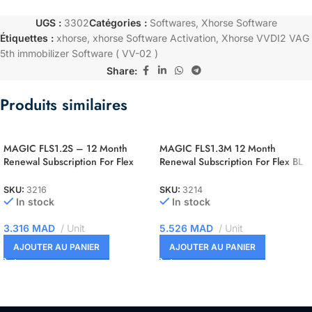
UGS :
3302
Catégories :
Softwares
,
Xhorse Software
Étiquettes :
xhorse
,
xhorse Software Activation
,
Xhorse VVDI2 VAG
5th immobilizer Software ( VV-02 )
Share:
Produits similaires
MAGIC FLS1.2S – 12 Month
MAGIC FLS1.3M 12 Month
Renewal Subscription For Flex
Renewal Subscription For Flex BL
OBD Slave
– BDM – JTAG Master
SKU:
3216
SKU:
3214
In stock
In stock
3.316
MAD
Unit
5.526
MAD
Unit
AJOUTER AU PANIER
AJOUTER AU PANIER