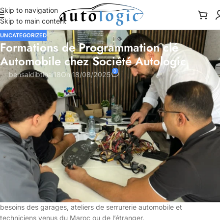
Skip to navigation
Skip to main content
UNCATEGORIZED
Formations de Programmation clé
Automobile chez Société Autologic
0
bensaidibtihal18
On 18/08/2025
Société Autologic : expert en
formation de programmation clé
automobile
Société Autologic
est une référence dans le domaine de la
formation en programmation automobile, offrant des sessions
complètes pour les professionnels souhaitant se spécialiser dans la
programmation de clés et le codage des systèmes électroniques
des véhicules. Nos formations sont conçues pour répondre aux
besoins des garages, ateliers de serrurerie automobile et
techniciens venus du Maroc ou de l’étranger.