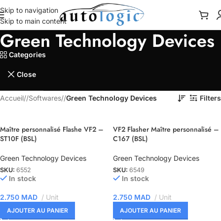
Skip to navigation
Skip to main content
Green Technology Devices
Categories
Close
Accueil
/
Softwares
/
Green Technology Devices
Filters
Maître personnalisé Flashe VF2 –
VF2 Flasher Maître personnalisé –
ST10F (BSL)
C167 (BSL)
Green Technology Devices
Green Technology Devices
SKU:
6552
SKU:
6549
In stock
In stock
2.750
MAD
Unit
2.750
MAD
Unit
AJOUTER AU PANIER
AJOUTER AU PANIER