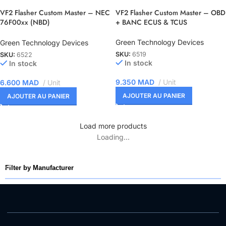
VF2 Flasher Custom Master – NEC
VF2 Flasher Custom Master – OBD
76F00xx (NBD)
+ BANC ECUS & TCUS
[Toyota/Scion/Lexus/Hino]
Green Technology Devices
Green Technology Devices
SKU:
6519
SKU:
6522
In stock
In stock
9.350
MAD
Unit
6.600
MAD
Unit
AJOUTER AU PANIER
AJOUTER AU PANIER
Load more products
Loading...
Filter by Manufacturer