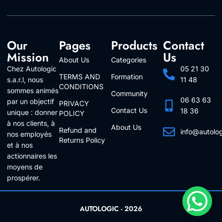
Our
Pages
Products
Contact
Mission
Us
About Us
Categories
Chez Autologic
05 21 30
TERMS AND
Formation
s.a.r.l, nous
11 48
CONDITIONS
sommes animés
Community
06 63 63
par un objectif
PRIVACY
Contact Us
18 36
unique : donner
POLICY
à nos clients, à
About Us
Refund and
info@autolo
nos employés
Returns Policy
Follow Us
et à nos
actionnaires les
moyens de
prospérer.
AUTOLOGIC - 2026