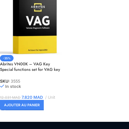
-35%
Abrites VN00K – VAG Key
Special functions set for VAG key
programming ( VN009, VN020
,and VN021 )
SKU:
3555
In stock
7.820
MAD
Unit
12.031
MAD
AJOUTER AU PANIER