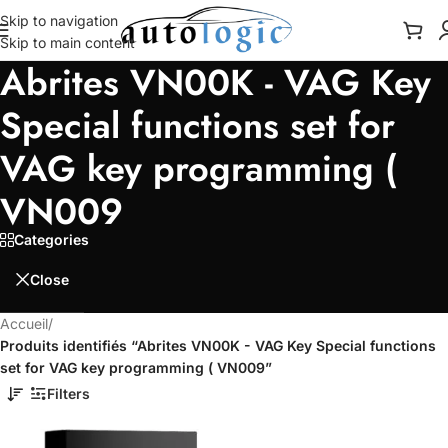
Skip to navigation
Skip to main content
Abrites VN00K - VAG Key
Special functions set for
VAG key programming (
VN009
Categories
Close
Accueil
/
Produits identifiés “Abrites VN00K - VAG Key Special functions
set for VAG key programming ( VN009”
Filters