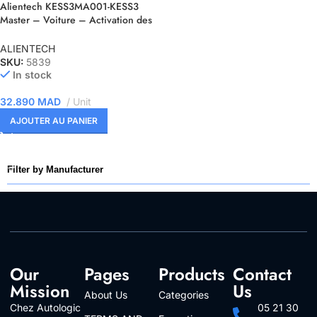
Alientech KESS3MA001-KESS3
Master – Voiture – Activation des
protocoles OBD LCV
ALIENTECH
SKU:
5839
In stock
32.890
MAD
Unit
AJOUTER AU PANIER
Filter by Manufacturer
Our
Pages
Products
Contact
Mission
Us
About Us
Categories
Chez Autologic
05 21 30