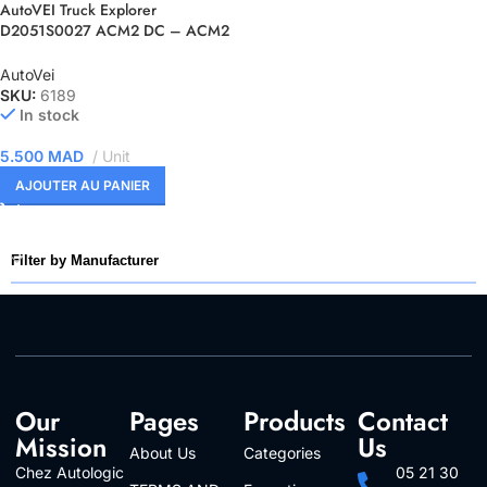
AutoVEI Truck Explorer
D2051S0027 ACM2 DC – ACM2
– Lecture/écriture Flash et
EEPROM par DC
AutoVei
SKU:
6189
In stock
5.500
MAD
Unit
AJOUTER AU PANIER
Filter by Manufacturer
Our
Pages
Products
Contact
Mission
Us
About Us
Categories
Chez Autologic
05 21 30