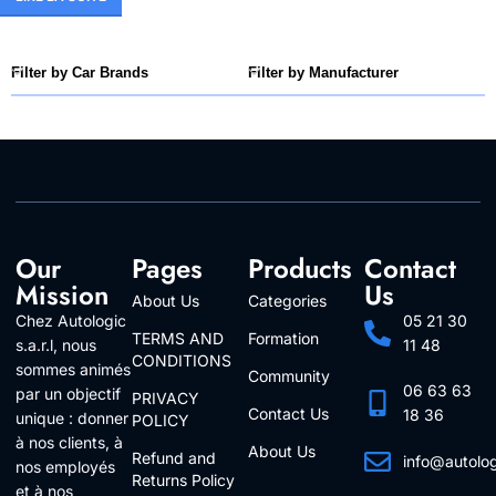
Filter by Car Brands
Filter by Manufacturer
Our
Pages
Products
Contact
Mission
Us
About Us
Categories
Chez Autologic
05 21 30
TERMS AND
Formation
s.a.r.l, nous
11 48
CONDITIONS
sommes animés
Community
06 63 63
par un objectif
PRIVACY
Contact Us
18 36
unique : donner
POLICY
à nos clients, à
About Us
Refund and
info@autolo
nos employés
Returns Policy
Follow Us
et à nos