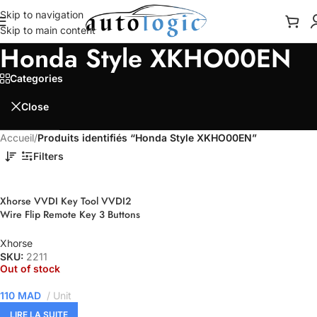
Skip to navigation
Skip to main content
Honda Style XKHO00EN
Categories
Close
Accueil
/
Produits identifiés “Honda Style XKHO00EN”
Filters
Xhorse VVDI Key Tool VVDI2
Wire Flip Remote Key 3 Buttons
Honda Style XKHO00EN
Xhorse
SKU:
2211
Out of stock
110
MAD
Unit
LIRE LA SUITE