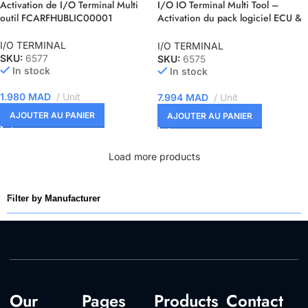
Activation de I/O Terminal Multi
I/O IO Terminal Multi Tool –
outil FCARFHUBLIC00001
Activation du pack logiciel ECU &
GEARBOX SMALL
I/O TERMINAL
I/O TERMINAL
SKU:
6577
SKU:
6575
In stock
In stock
1.980
MAD
Unit
7.994
MAD
Unit
AJOUTER AU PANIER
AJOUTER AU PANIER
Load more products
Filter by Manufacturer
Our
Pages
Products
Contact