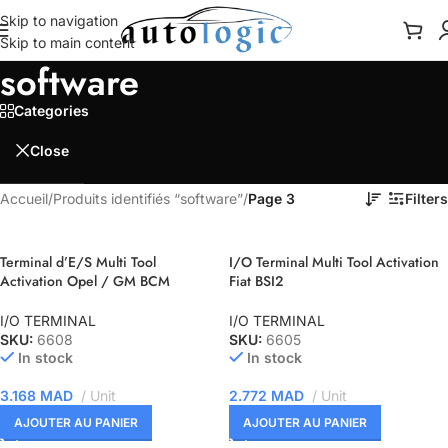
Skip to navigation
Skip to main content
software
Categories
Close
Accueil
/
Produits identifiés “software”
/
Page 3
Filters
Terminal d’E/S Multi Tool
I/O Terminal Multi Tool Activation
Activation Opel / GM BCM
Fiat BSI2
I/O TERMINAL
I/O TERMINAL
SKU:
6608
SKU:
6605
In stock
In stock
3.168
MAD
Unit
2.772
MAD
Unit
AJOUTER AU PANIER
AJOUTER AU PANIER