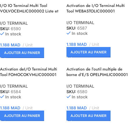
I/O IO Terminal Multi Tool
Activation de I/O Terminal Multi
VOLVOCEMLIC000002 Liste et
Tool WEBASTOLIC000001
fonctions des modules
d’ACTIVATION
I/O TERMINAL
I/O TERMINAL
SKU:
6587
SKU:
6590
In stock
In stock
1.188
MAD
Unit
1.188
MAD
Unit
AJOUTER AU PANIER
AJOUTER AU PANIER
Activation deI/O Terminal Multi
Activation de l’outil multiple de
Tool FOMOCOKVMLIC000001
borne d’E/S OPELPIMLIC000001
I/O TERMINAL
I/O TERMINAL
SKU:
6584
SKU:
6580
In stock
In stock
1.188
MAD
Unit
1.188
MAD
Unit
AJOUTER AU PANIER
AJOUTER AU PANIER