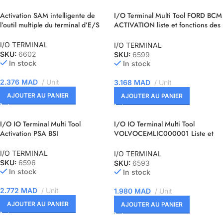
Activation SAM intelligente de
I/O Terminal Multi Tool FORD BCM
l’outil multiple du terminal d’E/S
ACTIVATION liste et fonctions des
modules
I/O TERMINAL
I/O TERMINAL
SKU:
6602
SKU:
6599
In stock
In stock
2.376
MAD
Unit
3.168
MAD
Unit
AJOUTER AU PANIER
AJOUTER AU PANIER
I/O IO Terminal Multi Tool
I/O IO Terminal Multi Tool
Activation PSA BSI
VOLVOCEMLIC000001 Liste et
fonctions des modules
d’ACTIVATION
I/O TERMINAL
I/O TERMINAL
SKU:
6596
SKU:
6593
In stock
In stock
2.772
MAD
Unit
1.980
MAD
Unit
AJOUTER AU PANIER
AJOUTER AU PANIER