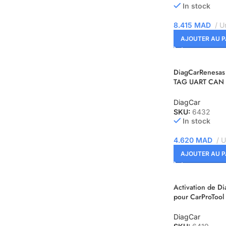
In stock
8.415
MAD
Un
AJOUTER AU P
DiagCarRenesas
TAG UART CAN 
Suppresseur d
CRASH
DiagCar
SKU:
6432
In stock
4.620
MAD
U
AJOUTER AU P
Activation de 
pour CarProTool
DiagCar