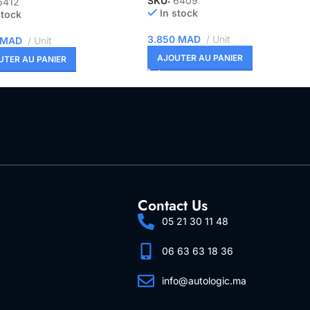
SKU:
6409
6412
In stock
stock
3.850
MAD
Unit
MAD
Unit
AJOUTER AU PANIER
UTER AU PANIER
Contact Us
05 21 30 11 48
06 63 63 18 36
info@autologic.ma
Follow Us