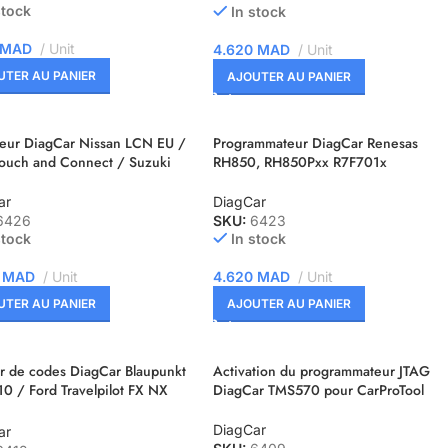
stock
In stock
MAD
Unit
4.620
MAD
Unit
UTER AU PANIER
AJOUTER AU PANIER
eur DiagCar Nissan LCN EU /
Programmateur DiagCar Renesas
ouch and Connect / Suzuki
RH850, RH850Pxx R7F701x
ar
DiagCar
6426
SKU:
6423
stock
In stock
0
MAD
Unit
4.620
MAD
Unit
UTER AU PANIER
AJOUTER AU PANIER
r de codes DiagCar Blaupunkt
Activation du programmateur JTAG
0 / Ford Travelpilot FX NX
DiagCar TMS570 pour CarProTool
P5948]
DiagCar
ar