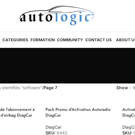
CATEGORIES
FORMATION
COMMUNITY
CONTACT US
ABOUT U
 identifiés “software”
/
Page 7
Show
de l’abonnement à
Pack Promo d’Activation Autoradio
Activa
e d’airbag DiagCar
DiagCar
DiagCa
DiagCar
DiagC
SKU:
6442
SKU: