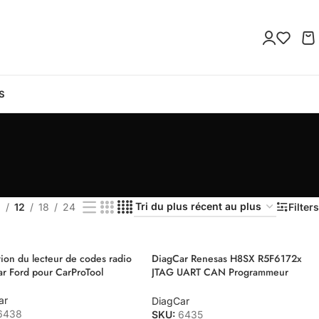
S
9
12
18
24
Filters
tion du lecteur de codes radio
DiagCar Renesas H8SX R5F6172x
r Ford pour CarProTool
JTAG UART CAN Programmeur
Suppresseur de données de collision
ar
DiagCar
6438
SKU:
6435