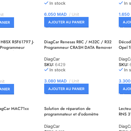
In stock
In 
6.050
MAD
Unit
1.650
it
AJOUTER AU PANIER
AJO
ANIER
 H8SX R5F61797 J-
DiagCar Renesas R8C / M32C / R32
Décod
Programmeur
Programmeur CRASH DATA Remover
Opel T
e DONNÉES DE
DiagCar
DiagC
SKU:
6429
SKU:
In stock
In 
3.080
MAD
Unit
3.30
nit
AJOUTER AU PANIER
AJO
ANIER
DiagCar MAC71xx
Solution de réparation de
Lecteu
programmateur et d’odomètre
RNS 31
DiagCar Fujitsu MB91F
[OMA
DiagCar
DiagC