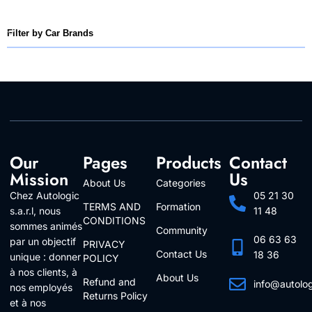
Filter by Car Brands
Our
Pages
Products
Contact
Mission
Us
About Us
Categories
Chez Autologic
05 21 30
TERMS AND
Formation
s.a.r.l, nous
11 48
CONDITIONS
sommes animés
Community
06 63 63
par un objectif
PRIVACY
Contact Us
18 36
unique : donner
POLICY
à nos clients, à
About Us
Refund and
info@autolo
nos employés
Returns Policy
Follow Us
et à nos