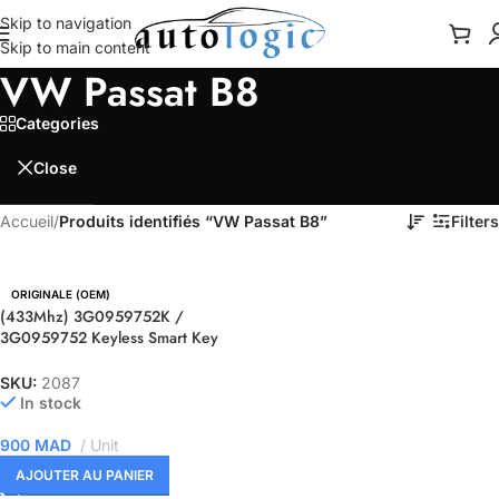
Skip to navigation
Skip to main content
VW Passat B8
Categories
Close
Accueil
/
Produits identifiés “VW Passat B8”
Filters
ORIGINALE (OEM)
(433Mhz) 3G0959752K /
3G0959752 Keyless Smart Key
For VW Passat B8
SKU:
2087
In stock
900
MAD
Unit
AJOUTER AU PANIER