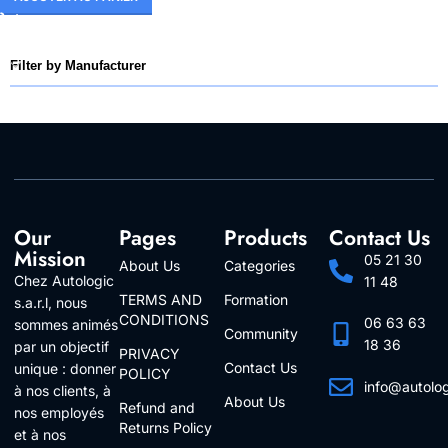
Filter by Manufacturer
Our
Pages
Products
Contact Us
Mission
05 21 30
About Us
Categories
Chez Autologic
11 48
TERMS AND
Formation
s.a.r.l, nous
CONDITIONS
06 63 63
sommes animés
Community
18 36
par un objectif
PRIVACY
Contact Us
unique : donner
POLICY
info@autolo
à nos clients, à
About Us
Refund and
Follow Us
nos employés
Returns Policy
et à nos