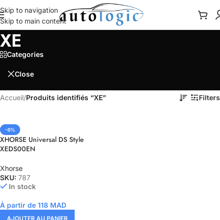
Skip to navigation
Skip to main content
XE
Categories
Close
Accueil
/
Produits identifiés “XE”
Filters
-6%
XHORSE Universal DS Style
XEDS00EN
Xhorse
SKU:
787
In stock
À partir de
118
MAD
AJOUTER AU PANIER