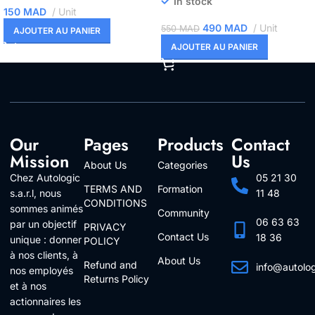
In stock
150
MAD
Unit
490
MAD
Unit
550
MAD
AJOUTER AU PANIER
AJOUTER AU PANIER
Our
Pages
Products
Contact
Mission
Us
About Us
Categories
Chez Autologic
05 21 30
TERMS AND
Formation
s.a.r.l, nous
11 48
CONDITIONS
sommes animés
Community
06 63 63
par un objectif
PRIVACY
Contact Us
18 36
unique : donner
POLICY
à nos clients, à
About Us
Refund and
info@autolo
nos employés
Returns Policy
Follow Us
et à nos
actionnaires les