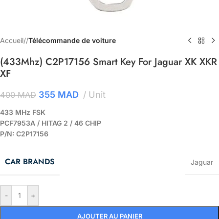
Accueil
/
Télécommande de voiture
(433Mhz) C2P17156 Smart Key For Jaguar XK XKR
XF
355
MAD
Unit
400
MAD
433 MHz FSK
PCF7953A / HITAG 2 / 46 CHIP
P/N: C2P17156
CAR BRANDS
Jaguar
-
+
AJOUTER AU PANIER