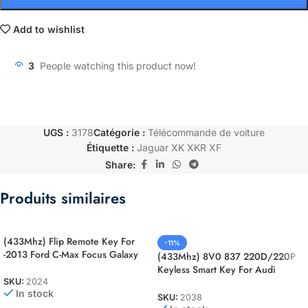
Add to wishlist
3
People watching this product now!
UGS :
3178
Catégorie :
Télécommande de voiture
Étiquette :
Jaguar XK XKR XF
Share:
Produits similaires
(433Mhz) Flip Remote Key For
-11%
-2013 Ford C-Max Focus Galaxy
(433Mhz) 8V0 837 220D/220P
Keyless Smart Key For Audi
A3/S3
SKU:
2024
In stock
SKU:
2038