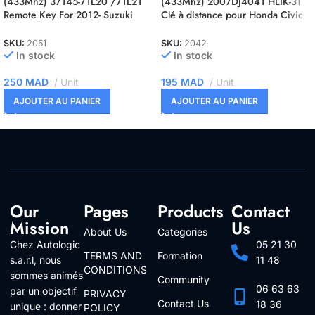
(433Mhz) 37145-71L20 /71L21
(433Mhz) 2007DJ4041 HLIK-3T
Remote Key For 2012- Suzuki
Clé à distance pour Honda Civic
Swift
CRV Jazz
SKU:
2051
SKU:
2042
In stock
In stock
250
MAD
Unit
195
MAD
Unit
AJOUTER AU PANIER
AJOUTER AU PANIER
Our
Pages
Products
Contact
Mission
Us
About Us
Categories
Chez Autologic
05 21 30
TERMS AND
Formation
s.a.r.l, nous
11 48
CONDITIONS
sommes animés
Community
06 63 63
par un objectif
PRIVACY
Contact Us
18 36
unique : donner
POLICY