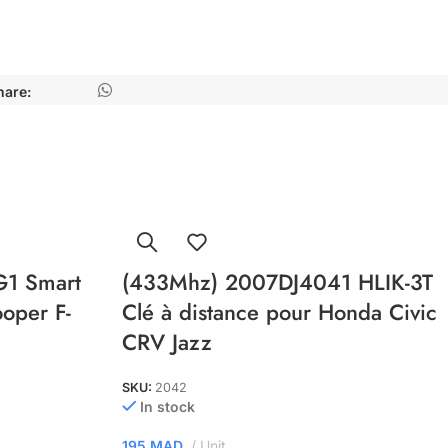
hare:
1 Smart
(433Mhz) 2007DJ4041 HLIK-3T
oper F-
Clé à distance pour Honda Civic
CRV Jazz
SKU:
2042
In stock
195
MAD
Unit