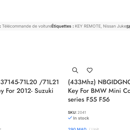
:
Télécommande de voiture
Étiquettes :
KEY REMOTE
,
Nissan Juke
S
37145-71L20 /71L21
(433Mhz) NBGIDGNG
y For 2012- Suzuki
Key For BMW Mini Co
series F55 F56
SKU:
2041
In stock
t
290
MAD
Unit