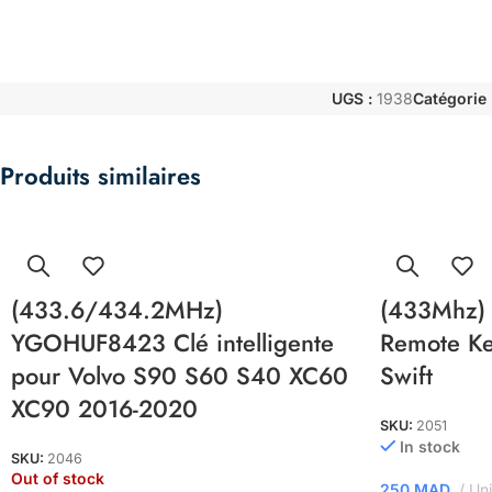
UGS :
1938
Catégorie 
Produits similaires
(433.6/434.2MHz)
(433Mhz) 
YGOHUF8423 Clé intelligente
Remote Ke
pour Volvo S90 S60 S40 XC60
Swift
XC90 2016-2020
SKU:
2051
In stock
SKU:
2046
Out of stock
250
MAD
Uni