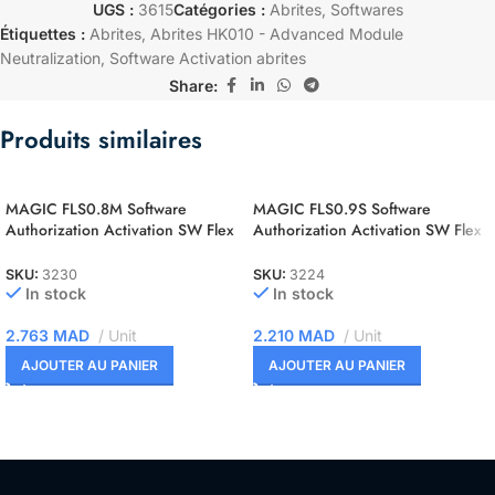
UGS :
3615
Catégories :
Abrites
,
Softwares
Étiquettes :
Abrites
,
Abrites HK010 - Advanced Module
Neutralization
,
Software Activation abrites
Share:
Produits similaires
MAGIC FLS0.8M Software
MAGIC FLS0.9S Software
Authorization Activation SW Flex
Authorization Activation SW Flex
ST10F2xx Master
NEC 76F00xx Slave
SKU:
3230
SKU:
3224
In stock
In stock
2.763
MAD
Unit
2.210
MAD
Unit
AJOUTER AU PANIER
AJOUTER AU PANIER