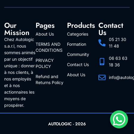
Our
Pages
Products
Contact
Mission
Us
About Us
Categories
Chez Autologic
05 21 30
TERMS AND
Formation
s.a.r.l, nous
11 48
CONDITIONS
sommes animés
Community
06 63 63
par un objectif
PRIVACY
Contact Us
18 36
unique : donner
POLICY
à nos clients, à
About Us
Refund and
info@autolo
nos employés
Returns Policy
Follow Us
et à nos
actionnaires les
moyens de
prospérer.
AUTOLOGIC - 2026