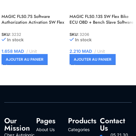
MAGIC FLS0.7S Software
MAGIC FLS0.13S SW Flex Bike
Authorization Activation SW Flex
ECU OBD + Bench Slave Software
Siemens C165/166/167 Slave
Authorization Activation
SKU:
3232
SKU:
3206
In stock
In stock
1.658
MAD
Unit
2.210
MAD
Unit
AJOUTER AU PANIER
AJOUTER AU PANIER
Our
Pages
Products
Contact
Mission
Us
About Us
Categories
Chez Autologic
05 21 30