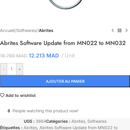
Accueil
/
Softwares
/
Abrites
Abrites Software Update from MN022 to MN032
12.213
MAD
Unit
18.789
MAD
-
+
AJOUTER AU PANIER
Add to wishlist
8
People watching this product now!
UGS :
3664
Catégories :
Abrites
,
Softwares
Étiquettes :
Abrites
,
Abrites Software Update from MN022 to