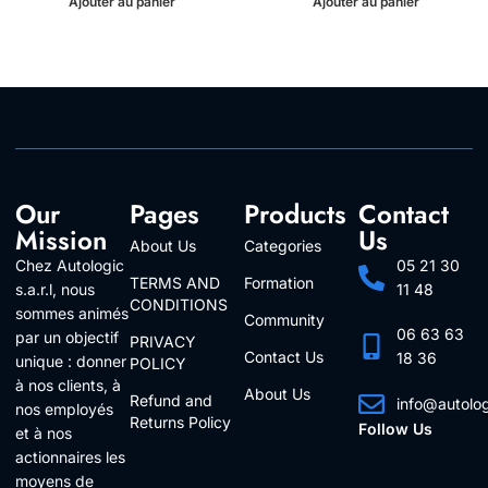
Ajouter au panier
Ajouter au panier
Our
Pages
Products
Contact
Mission
Us
About Us
Categories
Chez Autologic
05 21 30
TERMS AND
Formation
s.a.r.l, nous
11 48
CONDITIONS
sommes animés
Community
06 63 63
par un objectif
PRIVACY
Contact Us
18 36
unique : donner
POLICY
à nos clients, à
About Us
Refund and
info@autolo
nos employés
Returns Policy
Follow Us
et à nos
actionnaires les
moyens de