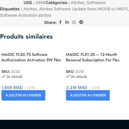
UGS :
3666
Catégories :
Abrites
,
Softwares
Étiquettes :
Abrites
,
Abrites Software Update from HK008 to HK011
,
Software Activation abrites
Share:
Produits similaires
MAGIC FLS0.7S Software
MAGIC FLS1.2S – 12 Month
Authorization Activation SW Flex
Renewal Subscription For Flex
Siemens C165/166/167 Slave
OBD Slave
SKU:
3232
SKU:
3216
In stock
In stock
1.658
MAD
Unit
3.316
MAD
Unit
AJOUTER AU PANIER
AJOUTER AU PANIER