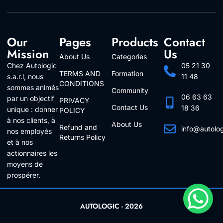
Our
Pages
Products
Contact
Mission
Us
About Us
Categories
Chez Autologic
05 21 30
TERMS AND
Formation
s.a.r.l, nous
11 48
CONDITIONS
sommes animés
Community
06 63 63
par un objectif
PRIVACY
Contact Us
18 36
unique : donner
POLICY
à nos clients, à
About Us
Refund and
info@autolo
nos employés
Returns Policy
Follow Us
et à nos
actionnaires les
moyens de
prospérer.
AUTOLOGIC - 2026