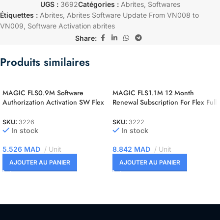
UGS :
3692
Catégories :
Abrites
,
Softwares
Étiquettes :
Abrites
,
Abrites Software Update From VN008 to
VN009
,
Software Activation abrites
Share:
Produits similaires
MAGIC FLS0.9M Software
MAGIC FLS1.1M 12 Month
Authorization Activation SW Flex
Renewal Subscription For Flex Full
NEC 76F00xx Master
Master
SKU:
3226
SKU:
3222
In stock
In stock
5.526
MAD
Unit
8.842
MAD
Unit
AJOUTER AU PANIER
AJOUTER AU PANIER