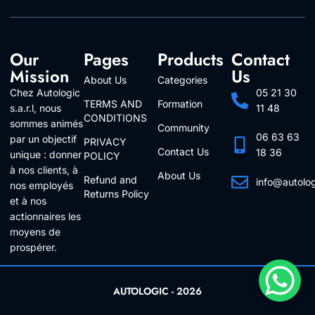
Our
Pages
Products
Contact
Mission
Us
About Us
Categories
Chez Autologic
05 21 30
TERMS AND
Formation
s.a.r.l, nous
11 48
CONDITIONS
sommes animés
Community
06 63 63
par un objectif
PRIVACY
Contact Us
18 36
unique : donner
POLICY
à nos clients, à
About Us
Refund and
info@autolo
nos employés
Returns Policy
Follow Us
et à nos
actionnaires les
moyens de
prospérer.
AUTOLOGIC - 2026