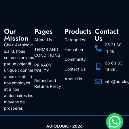
Our
Pages
Products
Contact
Mission
Us
About Us
Categories
Chez Autologic
05 21 30
TERMS AND
Formation
s.a.r.l, nous
11 48
CONDITIONS
sommes animés
Community
06 63 63
par un objectif
PRIVACY
Contact Us
18 36
unique : donner
POLICY
à nos clients, à
About Us
Refund and
info@autolo
nos employés
Returns Policy
Follow Us
et à nos
actionnaires les
moyens de
prospérer.
AUTOLOGIC - 2026