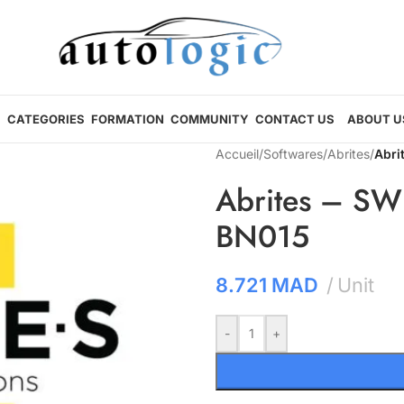
CATEGORIES
FORMATION
COMMUNITY
CONTACT US
ABOUT U
Accueil
/
Softwares
/
Abrites
/
Abri
Abrites – SW
BN015
8.721
MAD
Unit
-
+