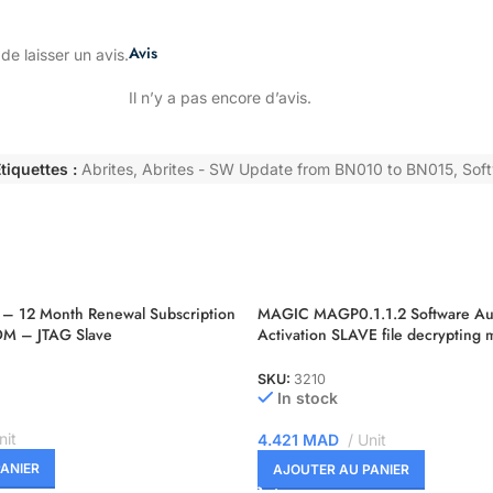
Avis
de laisser un avis.
Il n’y a pas encore d’avis.
tiquettes :
Abrites
,
Abrites - SW Update from BN010 to BN015
,
Soft
– 12 Month Renewal Subscription
MAGIC MAGP0.1.1.2 Software Aut
DM – JTAG Slave
Activation SLAVE file decrypting 
MASTER account
SKU:
3210
In stock
nit
4.421
MAD
Unit
ANIER
AJOUTER AU PANIER