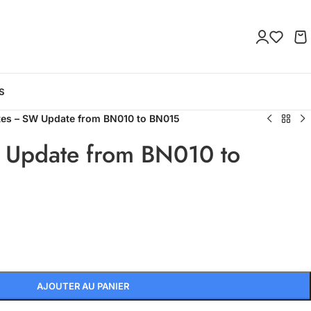
S
tes – SW Update from BN010 to BN015
 Update from BN010 to
AJOUTER AU PANIER