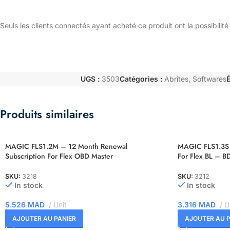
Seuls les clients connectés ayant acheté ce produit ont la possibilité 
UGS :
3503
Catégories :
Abrites
,
Softwares
É
Produits similaires
MAGIC FLS1.2M – 12 Month Renewal
MAGIC FLS1.3S 
Subscription For Flex OBD Master
For Flex BL – B
SKU:
3218
SKU:
3212
In stock
In stock
5.526
MAD
Unit
3.316
MAD
U
AJOUTER AU PANIER
AJOUTER AU P