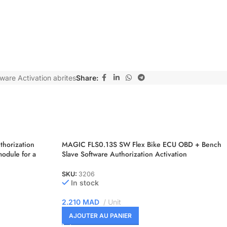
ware Activation abrites
Share:
horization
MAGIC FLS0.13S SW Flex Bike ECU OBD + Bench
module for a
Slave Software Authorization Activation
SKU:
3206
In stock
2.210
MAD
Unit
AJOUTER AU PANIER