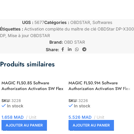
UGS :
5677
Catégories :
OBDSTAR
,
Softwares
Étiquettes :
Activation complète du maître de clé OBDStar DP-X300
DP
,
Mise à jour OBDSTAR
Brand:
OBD STAR
Share:
Produits similaires
MAGIC FLS0.8S Software
MAGIC FLS0.9M Software
Authorization Activation SW Flex
Authorization Activation SW Flex
ST10F2xx Slave
NEC 76F00xx Master
SKU:
3228
SKU:
3226
In stock
In stock
1.658
MAD
Unit
5.526
MAD
Unit
AJOUTER AU PANIER
AJOUTER AU PANIER