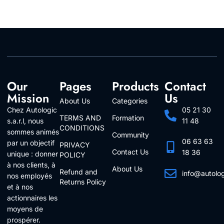
Our
Pages
Products
Contact
Mission
Us
About Us
Categories
Chez Autologic
05 21 30
TERMS AND
Formation
s.a.r.l, nous
11 48
CONDITIONS
sommes animés
Community
06 63 63
par un objectif
PRIVACY
Contact Us
18 36
unique : donner
POLICY
à nos clients, à
About Us
Refund and
info@autolo
nos employés
Returns Policy
Follow Us
et à nos
actionnaires les
moyens de
prospérer.