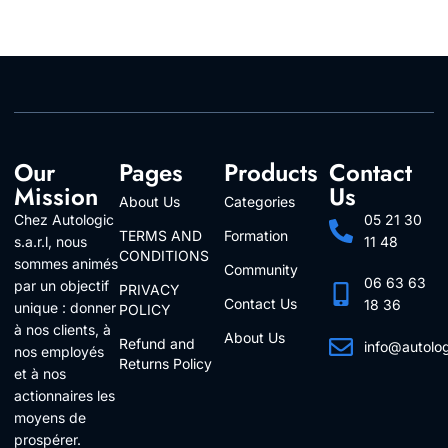
Our
Pages
Products
Contact
Mission
Us
About Us
Categories
Chez Autologic
05 21 30
TERMS AND
Formation
s.a.r.l, nous
11 48
CONDITIONS
sommes animés
Community
06 63 63
par un objectif
PRIVACY
Contact Us
18 36
unique : donner
POLICY
à nos clients, à
About Us
Refund and
info@autolo
nos employés
Returns Policy
Follow Us
et à nos
actionnaires les
moyens de
prospérer.