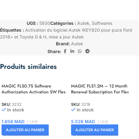
UGS :
5930
Catégories :
Autek
,
Softwares
Étiquettes :
Activation du logiciel Autek IKEY820 pour puce Ford
2018+ et Toyota G & H
,
mise a jour Autek
Brand:
Autek
Share:
Produits similaires
MAGIC FLS0.7S Software
MAGIC FLS1.2M – 12 Month
Authorization Activation SW Flex
Renewal Subscription For Flex
Siemens C165/166/167 Slave
OBD Master
SKU:
3232
SKU:
3218
In stock
In stock
1.658
MAD
Unit
5.526
MAD
Unit
AJOUTER AU PANIER
AJOUTER AU PANIER