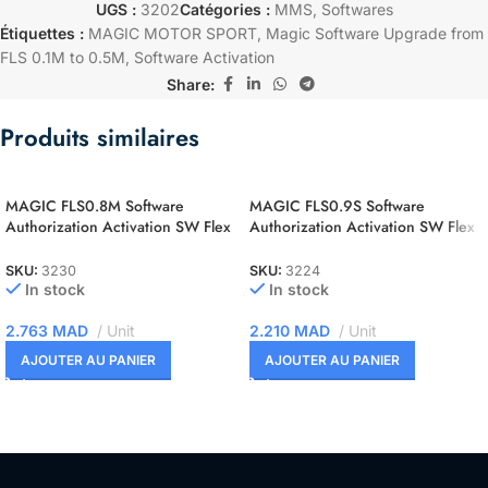
UGS :
3202
Catégories :
MMS
,
Softwares
Étiquettes :
MAGIC MOTOR SPORT
,
Magic Software Upgrade from
FLS 0.1M to 0.5M
,
Software Activation
Share:
Produits similaires
MAGIC FLS0.8M Software
MAGIC FLS0.9S Software
Authorization Activation SW Flex
Authorization Activation SW Flex
ST10F2xx Master
NEC 76F00xx Slave
SKU:
3230
SKU:
3224
In stock
In stock
2.763
MAD
Unit
2.210
MAD
Unit
AJOUTER AU PANIER
AJOUTER AU PANIER