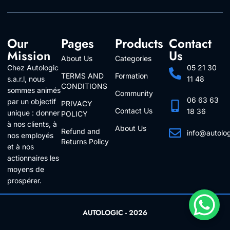
Our
Pages
Products
Contact
Mission
Us
About Us
Categories
Chez Autologic
05 21 30
TERMS AND
Formation
s.a.r.l, nous
11 48
CONDITIONS
sommes animés
Community
06 63 63
par un objectif
PRIVACY
Contact Us
18 36
unique : donner
POLICY
à nos clients, à
About Us
Refund and
info@autolo
nos employés
Returns Policy
Follow Us
et à nos
actionnaires les
moyens de
prospérer.
AUTOLOGIC - 2026