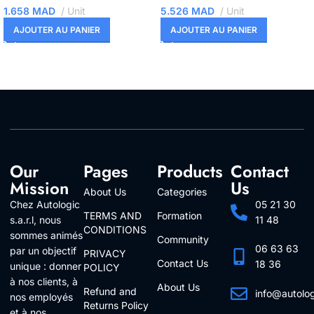
1.658
MAD
Unit
5.526
MAD
Unit
AJOUTER AU PANIER
AJOUTER AU PANIER
Our
Pages
Products
Contact
Mission
Us
About Us
Categories
Chez Autologic
05 21 30
TERMS AND
Formation
s.a.r.l, nous
11 48
CONDITIONS
sommes animés
Community
06 63 63
par un objectif
PRIVACY
Contact Us
18 36
unique : donner
POLICY
à nos clients, à
About Us
Refund and
info@autolo
nos employés
Returns Policy
Follow Us
et à nos