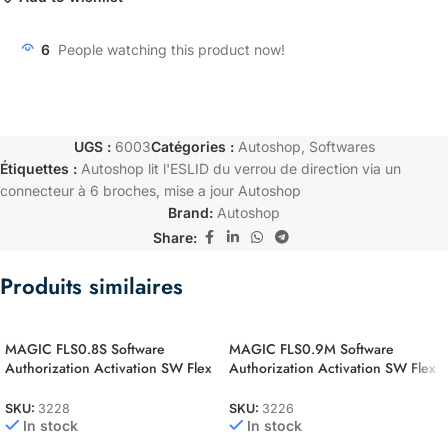
6
People watching this product now!
UGS :
6003
Catégories :
Autoshop
,
Softwares
Étiquettes :
Autoshop lit l'ESLID du verrou de direction via un
connecteur à 6 broches
,
mise a jour Autoshop
Brand:
Autoshop
Share:
Produits similaires
MAGIC FLS0.8S Software
MAGIC FLS0.9M Software
Authorization Activation SW Flex
Authorization Activation SW Flex
ST10F2xx Slave
NEC 76F00xx Master
SKU:
3228
SKU:
3226
In stock
In stock