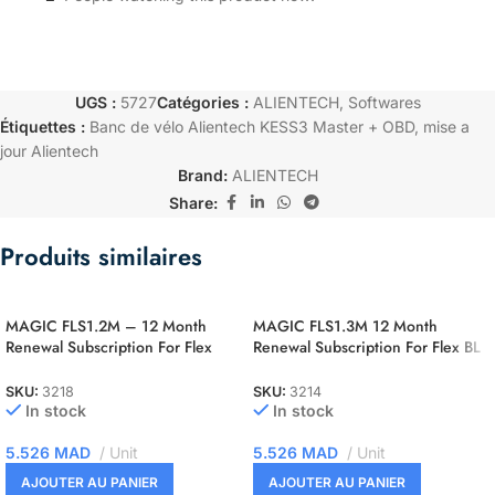
UGS :
5727
Catégories :
ALIENTECH
,
Softwares
Étiquettes :
Banc de vélo Alientech KESS3 Master + OBD
,
mise a
jour Alientech
Brand:
ALIENTECH
Share:
Produits similaires
MAGIC FLS1.2M – 12 Month
MAGIC FLS1.3M 12 Month
Renewal Subscription For Flex
Renewal Subscription For Flex BL
OBD Master
– BDM – JTAG Master
SKU:
3218
SKU:
3214
In stock
In stock
5.526
MAD
Unit
5.526
MAD
Unit
AJOUTER AU PANIER
AJOUTER AU PANIER