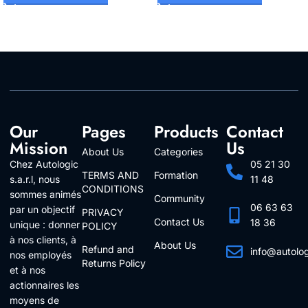
Our
Pages
Products
Contact
Mission
Us
About Us
Categories
Chez Autologic
05 21 30
TERMS AND
Formation
s.a.r.l, nous
11 48
CONDITIONS
sommes animés
Community
06 63 63
par un objectif
PRIVACY
Contact Us
18 36
unique : donner
POLICY
à nos clients, à
About Us
Refund and
info@autolo
nos employés
Returns Policy
Follow Us
et à nos
actionnaires les
moyens de