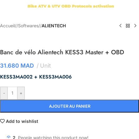
Accueil
/
Softwares
/
ALIENTECH
Banc de vélo Alientech KESS3 Master + OBD
31.680
MAD
Unit
KESS3MA002 + KESS3MA006
-
+
AJOUTER AU PANIER
Add to wishlist
2
People watching this product now!