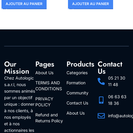
AJOUTER AU PANIER
AJOUTER AU PANIER
Our
Pages
Products
Contact
Mission
Us
About Us
Categories
Chez Autologic
05 21 30
TERMS AND
Formation
s.a.r.l, nous
11 48
CONDITIONS
sommes animés
Community
06 63 63
par un objectif
PRIVACY
Contact Us
18 36
unique : donner
POLICY
à nos clients, à
About Us
Refund and
info@autolo
nos employés
Returns Policy
Follow Us
et à nos
actionnaires les