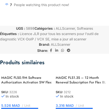
7
People watching this product now!
UGS :
5898
Catégories :
ALLScanner
,
Softwares
Étiquettes :
Licence JLR pour tous les scanners pour l'outil de
diagnostic VCX-DoIP / VCX SE
,
mise a jour all scanner
Brand:
ALLScanner
Share:
Produits similaires
MAGIC FLS0.9M Software
MAGIC FLS1.3S – 12 Month
Authorization Activation SW Flex
Renewal Subscription For Flex BL
NEC 76F00xx Master
– BDM – JTAG Slave
SKU:
3226
SKU:
3212
In stock
In stock
5.526
MAD
Unit
3.316
MAD
Unit