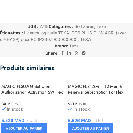
UGS :
7718
Catégories :
Softwares
,
Texa
Étiquettes :
Licence logicielle TEXA IDC6 PLUS OHW AGRI (avec
clé HASP) pour PC (P2307000000000)
,
TEXA
Brand:
Texa
Share:
Produits similaires
MAGIC FLS0.9M Software
MAGIC FLS1.2M – 12 Month
Authorization Activation SW Flex
Renewal Subscription For Flex
NEC 76F00xx Master
OBD Master
SKU:
3226
SKU:
3218
In stock
In stock
5.526
MAD
Unit
5.526
MAD
Unit
AJOUTER AU PANIER
AJOUTER AU PANIER