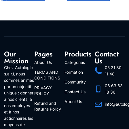
Our
Pages
Products
Contact
Mission
Us
About Us
Categories
Chez Autologic
05 21 30
TERMS AND
Formation
s.a.r.l, nous
11 48
CONDITIONS
sommes animés
Community
06 63 63
par un objectif
PRIVACY
Contact Us
18 36
unique : donner
POLICY
à nos clients, à
About Us
Refund and
info@autolo
nos employés
Returns Policy
Follow Us
et à nos
actionnaires les
moyens de