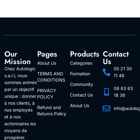
Our
Pages
Products
Contact
Mission
Us
About Us
Categories
Chez Autologic
05 21 30
TERMS AND
Formation
s.a.r.l, nous
11 48
CONDITIONS
sommes animés
Community
06 63 63
par un objectif
PRIVACY
Contact Us
18 36
unique : donner
POLICY
à nos clients, à
About Us
Refund and
info@autolo
nos employés
Returns Policy
Follow Us
et à nos
actionnaires les
moyens de
prospérer.