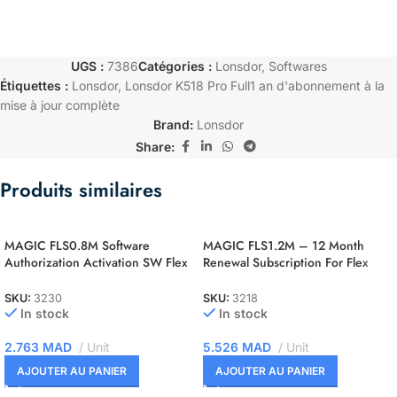
UGS :
7386
Catégories :
Lonsdor
,
Softwares
Étiquettes :
Lonsdor
,
Lonsdor K518 Pro Full1 an d'abonnement à la
mise à jour complète
Brand:
Lonsdor
Share:
Produits similaires
MAGIC FLS0.8M Software
MAGIC FLS1.2M – 12 Month
Authorization Activation SW Flex
Renewal Subscription For Flex
ST10F2xx Master
OBD Master
SKU:
3230
SKU:
3218
In stock
In stock
2.763
MAD
Unit
5.526
MAD
Unit
AJOUTER AU PANIER
AJOUTER AU PANIER