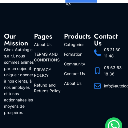
Our
Pages
Products
Contact
Mission
Us
About Us
Categories
Chez Autologic
05 21 30
TERMS AND
Formation
s.a.r.l, nous
11 48
CONDITIONS
sommes animés
Community
06 63 63
par un objectif
PRIVACY
Contact Us
18 36
unique : donner
POLICY
à nos clients, à
About Us
Refund and
info@autolo
nos employés
Returns Policy
Follow Us
et à nos
actionnaires les
moyens de
prospérer.