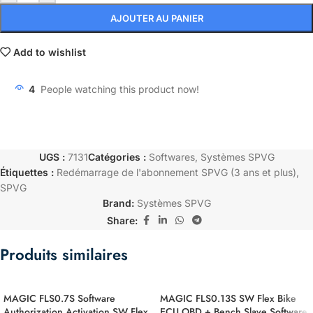
AJOUTER AU PANIER
Add to wishlist
4
People watching this product now!
UGS :
7131
Catégories :
Softwares
,
Systèmes SPVG
Étiquettes :
Redémarrage de l'abonnement SPVG (3 ans et plus)
,
SPVG
Brand:
Systèmes SPVG
Share:
Produits similaires
MAGIC FLS0.7S Software
MAGIC FLS0.13S SW Flex Bike
Authorization Activation SW Flex
ECU OBD + Bench Slave Software