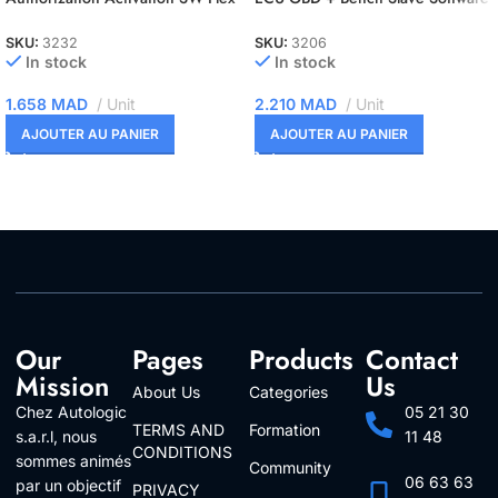
Siemens C165/166/167 Slave
Authorization Activation
SKU:
3232
SKU:
3206
In stock
In stock
1.658
MAD
Unit
2.210
MAD
Unit
AJOUTER AU PANIER
AJOUTER AU PANIER
Our
Pages
Products
Contact
Mission
Us
About Us
Categories
Chez Autologic
05 21 30
TERMS AND
Formation
s.a.r.l, nous
11 48
CONDITIONS
sommes animés
Community
06 63 63
par un objectif
PRIVACY