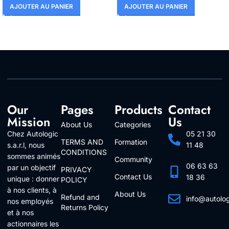
AJOUTER AU PANIER
AJOUTER AU PANIER
Our
Pages
Products
Contact
Mission
Us
About Us
Categories
Chez Autologic
05 21 30
TERMS AND
Formation
s.a.r.l, nous
11 48
CONDITIONS
sommes animés
Community
06 63 63
par un objectif
PRIVACY
Contact Us
18 36
unique : donner
POLICY
à nos clients, à
About Us
Refund and
info@autolo
nos employés
Returns Policy
Follow Us
et à nos
actionnaires les