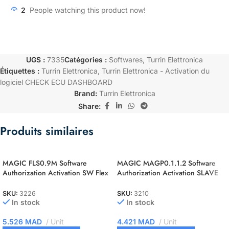
2
People watching this product now!
UGS :
7335
Catégories :
Softwares
,
Turrin Elettronica
Étiquettes :
Turrin Elettronica
,
Turrin Elettronica - Activation du
logiciel CHECK ECU DASHBOARD
Brand:
Turrin Elettronica
Share:
Produits similaires
MAGIC FLS0.9M Software
MAGIC MAGP0.1.1.2 Software
Authorization Activation SW Flex
Authorization Activation SLAVE
NEC 76F00xx Master
file decrypting module for a
MASTER account
SKU:
3226
SKU:
3210
In stock
In stock
5.526
MAD
Unit
4.421
MAD
Unit